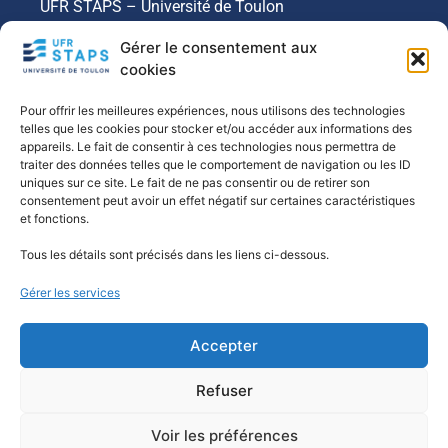
UFR STAPS – Université de Toulon
Campus de La Garde - Bâtiment K
Gérer le consentement aux
cookies
04 94 14 28 40
Pour offrir les meilleures expériences, nous utilisons des technologies
staps@univ-tln.fr
telles que les cookies pour stocker et/ou accéder aux informations des
appareils. Le fait de consentir à ces technologies nous permettra de
traiter des données telles que le comportement de navigation ou les ID
uniques sur ce site. Le fait de ne pas consentir ou de retirer son
consentement peut avoir un effet négatif sur certaines caractéristiques
et fonctions.
INFORMATIONS UTILES
Tous les détails sont précisés dans les liens ci-dessous.
Sportifs de Haut Niveau
Gérer les services
Déposer une offre stage / emploi
Accepter
Mentions légales
Refuser
Gestion des cookies - Données personnelles
Voir les préférences