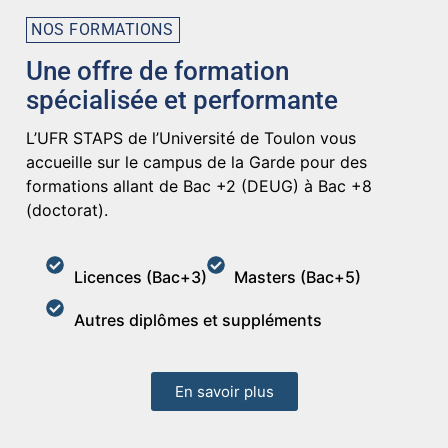
Faculté des
Sciences du Sport
NOS FORMATIONS
Campus de La Garde • Université de
Une offre de formation
Toulon
spécialisée et performante
L’UFR STAPS de l’Université de Toulon vous
En savoir +
accueille sur le campus de la Garde pour des
formations allant de Bac +2 (DEUG) à Bac +8
(doctorat).
Licences (Bac+3)
Masters (Bac+5)
Autres diplômes et suppléments
En savoir plus